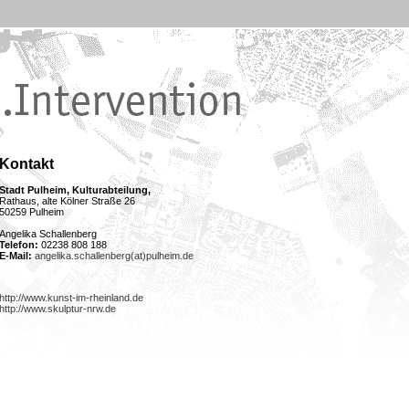
Kontakt
Stadt Pulheim, Kulturabteilung,
Rathaus, alte Kölner Straße 26
50259 Pulheim
Angelika Schallenberg
Telefon:
02238 808 188
E-Mail:
angelika.schallenberg(at)pulheim.de
http://www.kunst-im-rheinland.de
http://www.skulptur-nrw.de