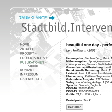
RAUMKLÄNGE
HOME
beautiful one day - perfe
AKTUELL
Leni Hoffmann / 2002
PROJEKT
>
PROJEKTARCHIV
>
Herausgeber:
Stephan Berg, Martin 
Mitherausgeber:
Sprengelmuseum Han
PUBLIKATIONEN
>
contemporanea, Sienna - Stadt Pulhe
Kataloge
Gesamtkonzept/Gestaltung:
Leni 
KONTAKT
Redaktionelle Betreuung:
Martin En
Lektorat:
Leni Hoffmann, Linzi Murrie
IMPRESSUM
Übersetzung:
Kathleen Sagmeister, 
DATENSCHUTZ
Gebundene Ausgabe:
272 Seiten
Verlag:
modo Verlag; Auflage: 1 (30. 
Sprache:
Deutsch, Englisch
ISBN-10:
3937014020
ISBN-13:
978-3937014029
Größe:
21,2 x 17,6 x 2,6 cm
Bestellpreis:
34,- €